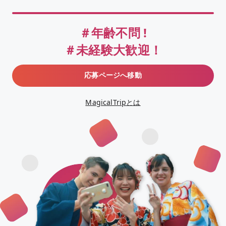
＃年齢不問 !
＃未経験大歓迎！
応募ページへ移動
MagicalTripとは